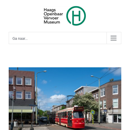
Ga
naar
inhoud
Ga naar...