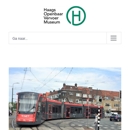
Ga
naar
inhoud
Ga naar...