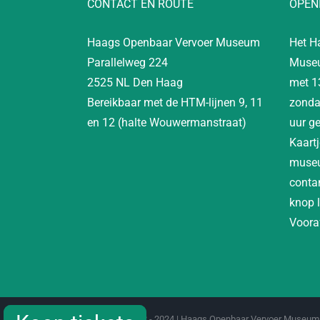
CONTACT EN ROUTE
OPEN
Haags Openbaar Vervoer Museum
Het H
Parallelweg 224
Museu
2525 NL Den Haag
met 1
Bereikbaar met de HTM-lijnen 9, 11
zonda
en 12 (halte Wouwermanstraat)
uur g
Kaartj
museu
contan
knop 
Vooraf
Copyright 2012 - 2024 | Haags Openbaar Vervoer Museum 