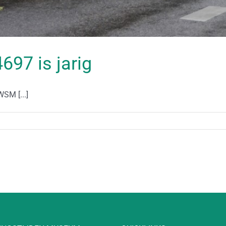
97 is jarig
SM [...]