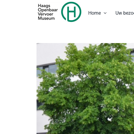
Ga
naar
Home
Uw bezo
inhoud