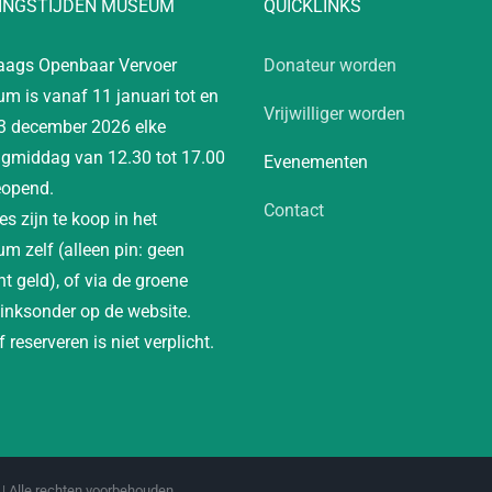
INGSTIJDEN MUSEUM
QUICKLINKS
aags Openbaar Vervoer
Donateur worden
m is vanaf 11 januari tot en
Vrijwilliger worden
3 december 2026 elke
gmiddag van 12.30 tot 17.00
Evenementen
eopend.
Contact
es zijn te koop in het
m zelf (alleen pin: geen
t geld), of via de groene
linksonder op de website.
 reserveren is niet verplicht.
| Alle rechten voorbehouden