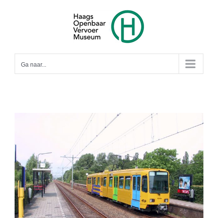
Ga
naar
inhoud
Ga naar...