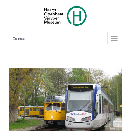
Ga
naar
inhoud
Ga naar...