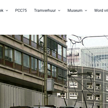
ek
PCC75
Tramverhuur
Museum
Word vri