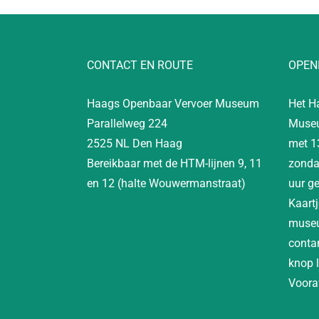
CONTACT EN ROUTE
OPEN
Haags Openbaar Vervoer Museum
Het H
Parallelweg 224
Museu
2525 NL Den Haag
met 1
Bereikbaar met de HTM-lijnen 9, 11
zonda
en 12 (halte Wouwermanstraat)
uur g
Kaartj
museu
contan
knop 
Vooraf