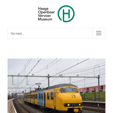
Ga
naar
inhoud
Ga naar...