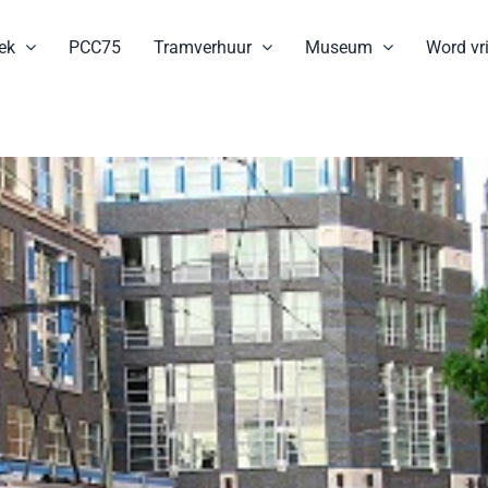
ek
PCC75
Tramverhuur
Museum
Word vri