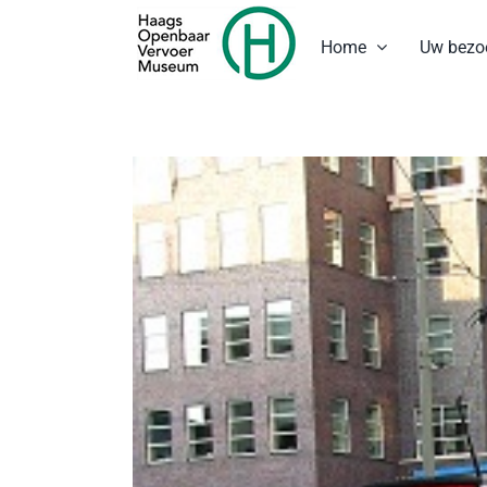
Ga
naar
Home
Uw bezo
inhoud