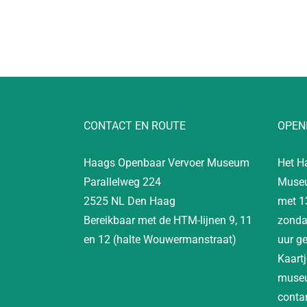
CONTACT EN ROUTE
OPEN
Haags Openbaar Vervoer Museum
Het H
Parallelweg 224
Museu
2525 NL Den Haag
met 1
Bereikbaar met de HTM-lijnen 9, 11
zonda
en 12 (halte Wouwermanstraat)
uur g
Kaartj
museu
contan