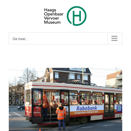
Ga
naar
inhoud
Ga naar...