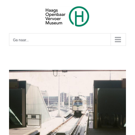
Ga
naar
inhoud
Ga naar...