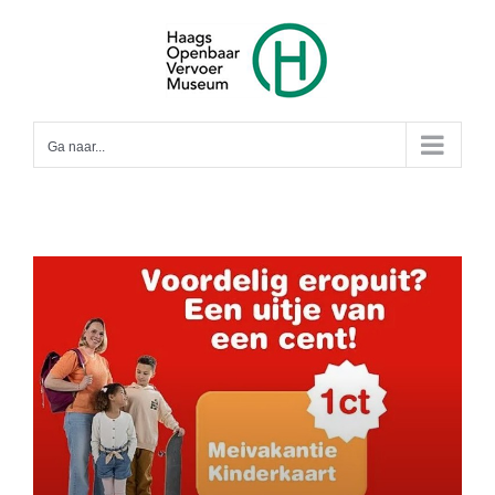
Ga
naar
inhoud
Ga naar...