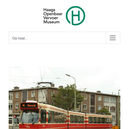
Ga
naar
inhoud
Ga naar...