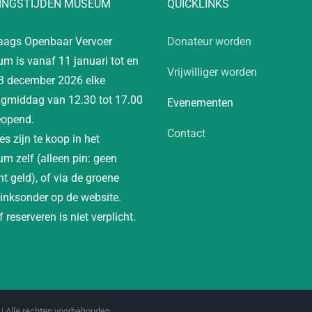
INGSTIJDEN MUSEUM
QUICKLINKS
aags Openbaar Vervoer
Donateur worden
m is vanaf 11 januari tot en
Vrijwilliger worden
3 december 2026 elke
gmiddag van 12.30 tot 17.00
Evenementen
eopend.
Contact
es zijn te koop in het
m zelf (alleen pin: geen
t geld), of via de groene
linksonder op de website.
 reserveren is niet verplicht.
| Alle rechten voorbehouden