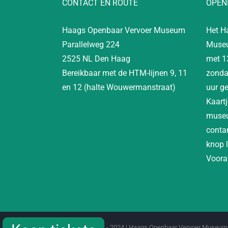
CONTACT EN ROUTE
OPEN
Haags Openbaar Vervoer Museum
Het H
Parallelweg 224
Museu
2525 NL Den Haag
met 1
Bereikbaar met de HTM-lijnen 9, 11
zonda
en 12 (halte Wouwermanstraat)
uur g
Kaartj
museu
contan
knop 
Vooraf
Copyright 2012 - 2024 | Haags Openbaar Vervoer Museum 