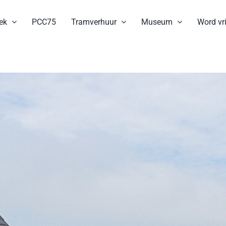
ek
PCC75
Tramverhuur
Museum
Word vri