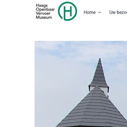
Ga
naar
Home
Uw bezo
inhoud