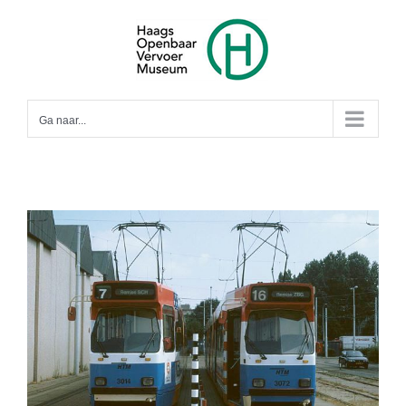
Ga
naar
inhoud
Ga naar...