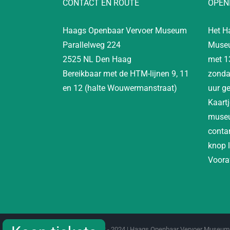
CONTACT EN ROUTE
OPEN
Haags Openbaar Vervoer Museum
Het H
Parallelweg 224
Museu
2525 NL Den Haag
met 1
Bereikbaar met de HTM-lijnen 9, 11
zonda
en 12 (halte Wouwermanstraat)
uur g
Kaartj
museu
contan
knop 
Vooraf
Copyright 2012 - 2024 | Haags Openbaar Vervoer Museum 