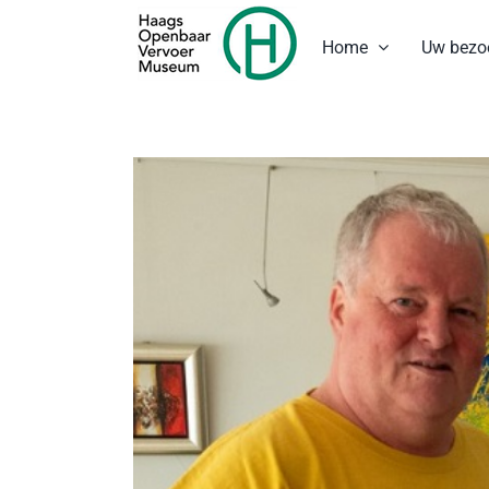
Ga
naar
Home
Uw bezo
inhoud