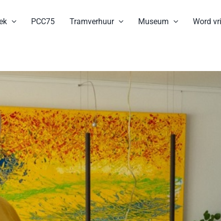
ek
PCC75
Tramverhuur
Museum
Word vri