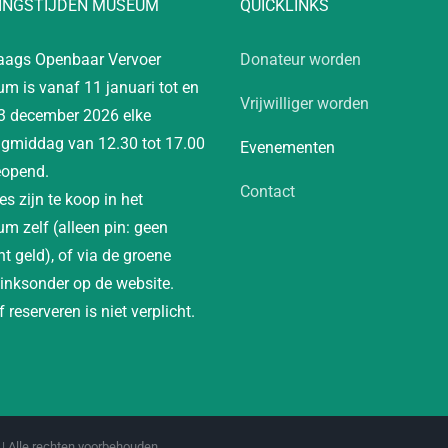
INGSTIJDEN MUSEUM
QUICKLINKS
aags Openbaar Vervoer
Donateur worden
m is vanaf 11 januari tot en
Vrijwilliger worden
3 december 2026 elke
gmiddag van 12.30 tot 17.00
Evenementen
eopend.
Contact
es zijn te koop in het
m zelf (alleen pin: geen
t geld), of via de groene
linksonder op de website.
 reserveren is niet verplicht.
| Alle rechten voorbehouden