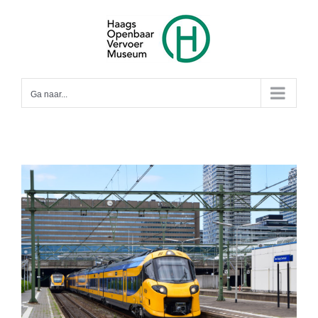
Ga
naar
inhoud
Ga naar...