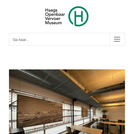
Ga
naar
inhoud
Ga naar...