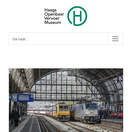
Ga
naar
inhoud
Ga naar...