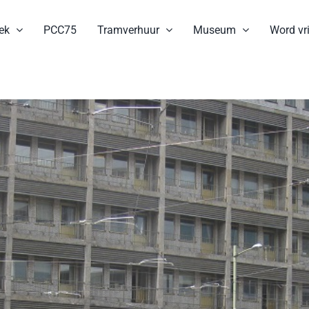
ek
PCC75
Tramverhuur
Museum
Word vri