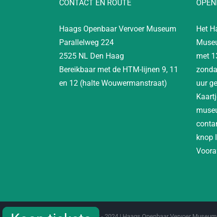
CONTACT EN ROUTE
OPEN
Haags Openbaar Vervoer Museum
Het H
Parallelweg 224
Museu
2525 NL Den Haag
met 1
Bereikbaar met de HTM-lijnen 9, 11
zonda
en 12 (halte Wouwermanstraat)
uur g
Kaartj
museu
contan
knop 
Vooraf
Copyright 2012 - 2024 | Haags Openbaar Vervoer Museum 