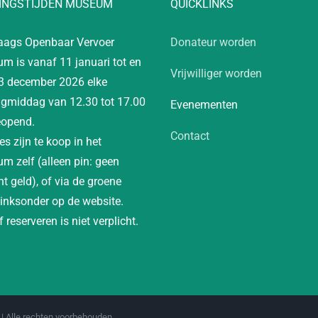
INGSTIJDEN MUSEUM
QUICKLINKS
aags Openbaar Vervoer
Donateur worden
m is vanaf 11 januari tot en
Vrijwilliger worden
3 december 2026 elke
gmiddag van 12.30 tot 17.00
Evenementen
eopend.
Contact
es zijn te koop in het
m zelf (alleen pin: geen
t geld), of via de groene
linksonder op de website.
 reserveren is niet verplicht.
| Alle rechten voorbehouden