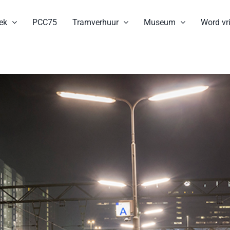
ek
PCC75
Tramverhuur
Museum
Word vri