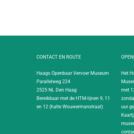
CONTACT EN ROUTE
OPEN
Haags Openbaar Vervoer Museum
Het H
Parallelweg 224
Museu
2525 NL Den Haag
met 1
Bereikbaar met de HTM-lijnen 9, 11
zonda
en 12 (halte Wouwermanstraat)
uur g
Kaartj
museu
contan