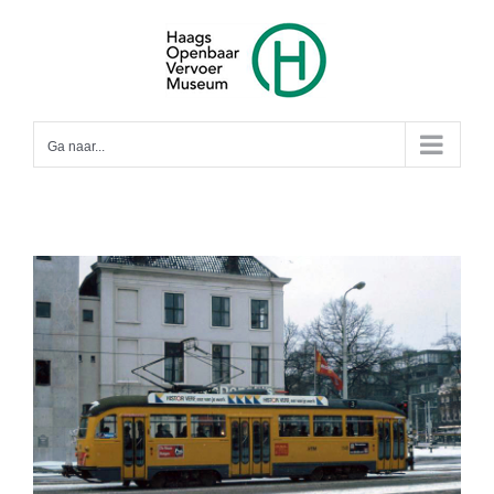
Ga
naar
inhoud
Ga naar...