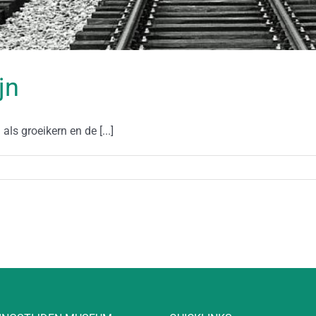
jn
ls groeikern en de [...]