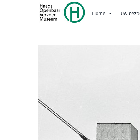
Ga
naar
Home
Uw bezo
inhoud