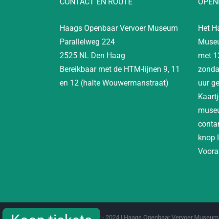
CONTACT EN ROUTE
OPEN
Haags Openbaar Vervoer Museum
Het H
Parallelweg 224
Museu
2525 NL Den Haag
met 1
Bereikbaar met de HTM-lijnen 9, 11
zonda
en 12 (halte Wouwermanstraat)
uur g
Kaartj
museu
contan
knop 
Vooraf
Copyright 2012 - 2024 | Haags Openbaar Vervoer Museum 