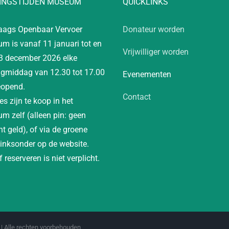
INGSTIJDEN MUSEUM
QUICKLINKS
aags Openbaar Vervoer
Donateur worden
m is vanaf 11 januari tot en
Vrijwilliger worden
3 december 2026 elke
gmiddag van 12.30 tot 17.00
Evenementen
eopend.
Contact
es zijn te koop in het
m zelf (alleen pin: geen
t geld), of via de groene
linksonder op de website.
 reserveren is niet verplicht.
| Alle rechten voorbehouden