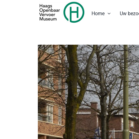
Ga
naar
Home
Uw bezo
inhoud