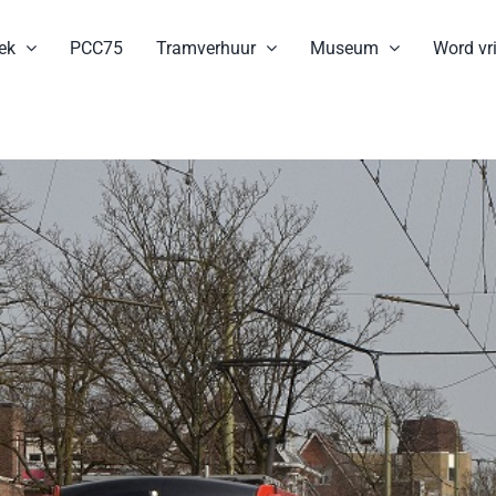
ek
PCC75
Tramverhuur
Museum
Word vri