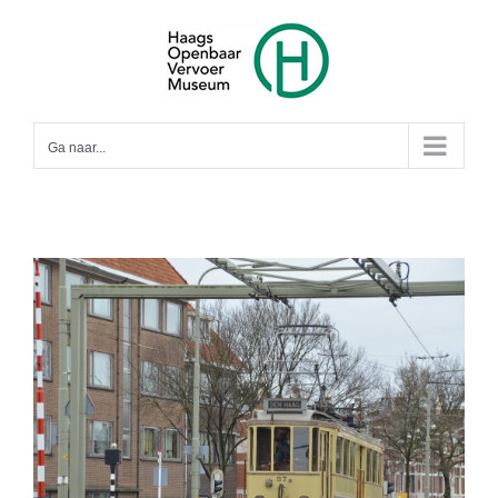
Ga
naar
inhoud
Ga naar...