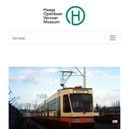
Ga
naar
inhoud
Ga naar...