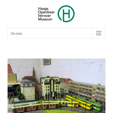
Ga
naar
inhoud
Ga naar...