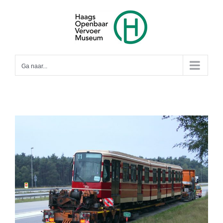
Ga
naar
inhoud
Ga naar...