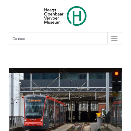
Ga
naar
inhoud
Ga naar...