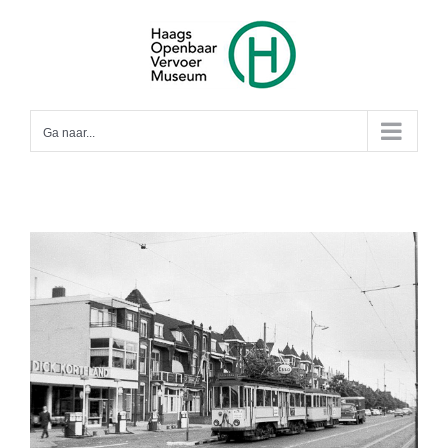
Ga
naar
inhoud
Ga naar...