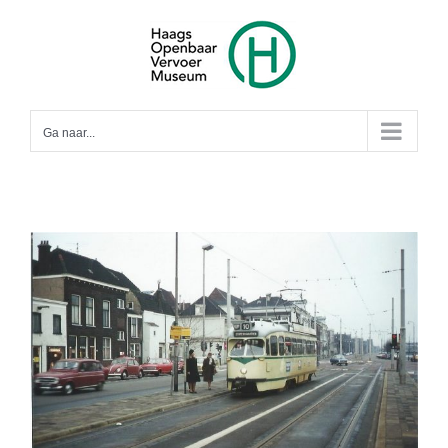
Ga
naar
inhoud
Ga naar...