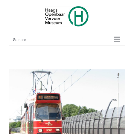
Ga
naar
inhoud
Ga naar...