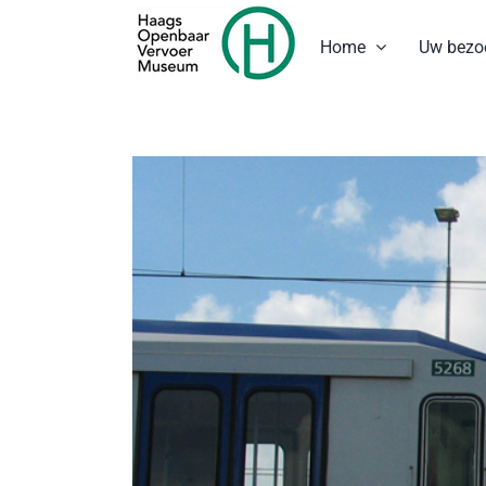
Ga
naar
Home
Uw bezo
inhoud