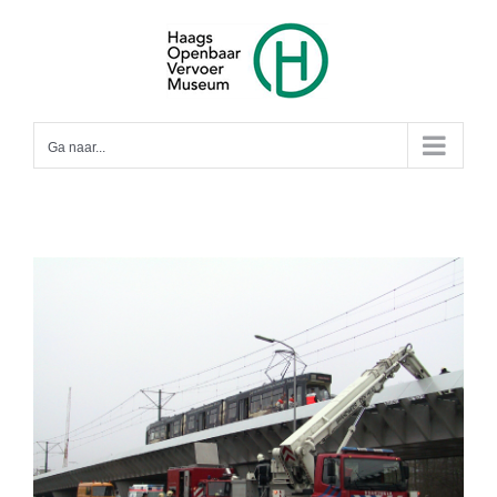
Ga
naar
inhoud
Ga naar...