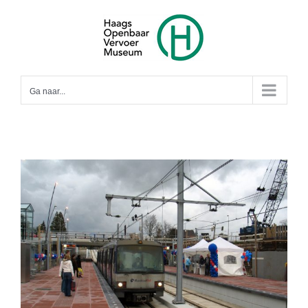
Ga
naar
inhoud
Ga naar...