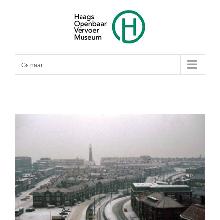
Ga
naar
inhoud
Ga naar...