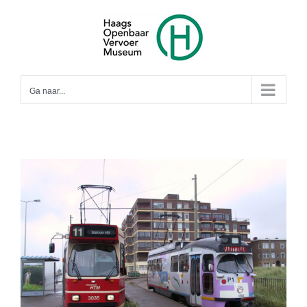
Ga
naar
inhoud
Ga naar...