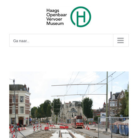
Ga
naar
inhoud
Ga naar...