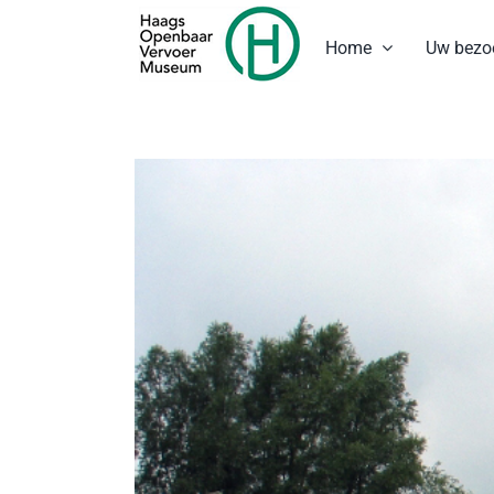
Ga
naar
Home
Uw bezo
inhoud