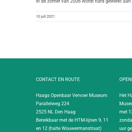
In de zomer van 2006 wordt hard gewerkt aan [.
10 juli 2021
CONTACT EN ROUTE
OPEN
Haags Openbaar Vervoer Museum
Het H
Parallelweg 224
Museu
2525 NL Den Haag
met 1
Bereikbaar met de HTM-lijnen 9, 11
zonda
en 12 (halte Wouwermanstraat)
uur g