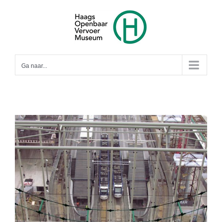
Ga
naar
inhoud
Ga naar...