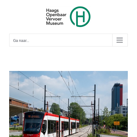
Ga
naar
inhoud
Ga naar...