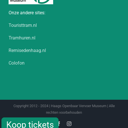
Onze andere sites:
Touristtram.nl
Tramhuren.nl
Remisedenhaag.nl
Colofon
Copyright 2012 - 2024 | Haags Openbaar Vervoer Museum | Alle
rechten voorbehouden
Koop tickets
Koop tickets
Facebook
Instagram