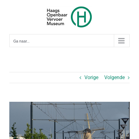
Ga
naar
inhoud
Ga naar...
Vorige
Volgende
Bekijk
grotere
afbeelding