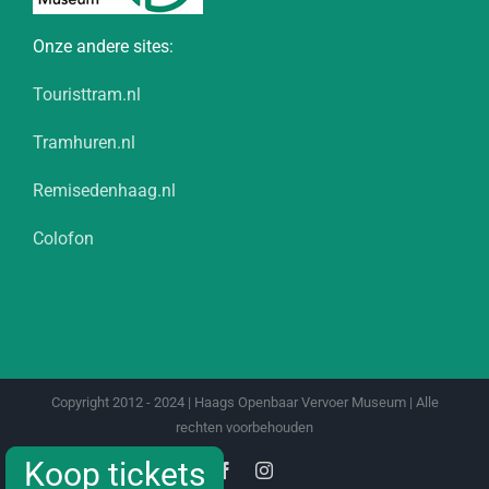
Onze andere sites:
Touristtram.nl
Tramhuren.nl
Remisedenhaag.nl
Colofon
Copyright 2012 - 2024 | Haags Openbaar Vervoer Museum | Alle
rechten voorbehouden
Koop tickets
Koop tickets
Facebook
Instagram