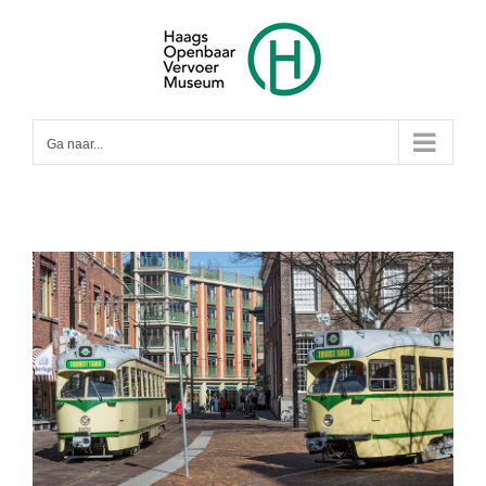
Ga
naar
inhoud
Ga naar...