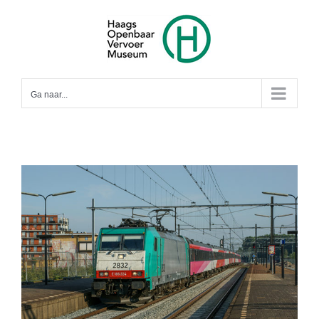
Ga
naar
inhoud
Ga naar...