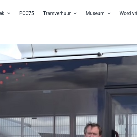
ek
PCC75
Tramverhuur
Museum
Word vri