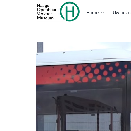
Ga
naar
Home
Uw bezo
inhoud