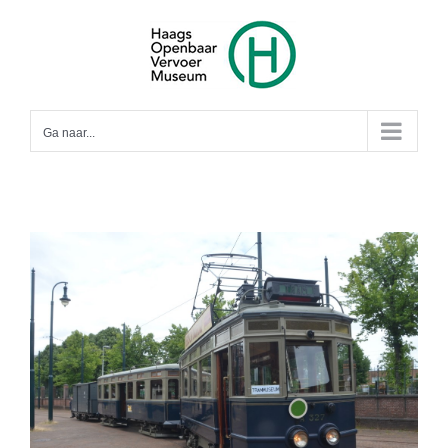
Ga
naar
inhoud
Ga naar...