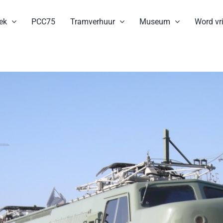
ek
PCC75
Tramverhuur
Museum
Word vri