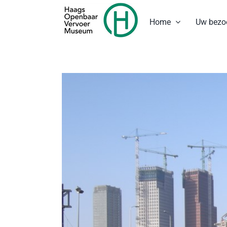
Ga
naar
Home
Uw bezo
inhoud