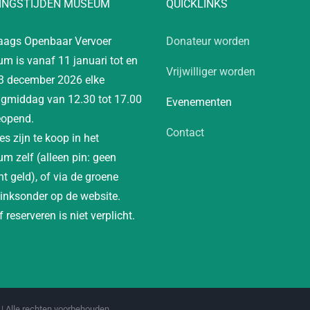
INGSTIJDEN MUSEUM
QUICKLINKS
aags Openbaar Vervoer
Donateur worden
m is vanaf 11 januari tot en
Vrijwilliger worden
3 december 2026 elke
gmiddag van 12.30 tot 17.00
Evenementen
eopend.
Contact
es zijn te koop in het
m zelf (alleen pin: geen
t geld), of via de groene
linksonder op de website.
 reserveren is niet verplicht.
| Alle rechten voorbehouden