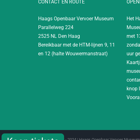
CONTACT EN ROUTE
OPEN
Haags Openbaar Vervoer Museum
Het H
Parallelweg 224
Museu
2525 NL Den Haag
met 1
Bereikbaar met de HTM-lijnen 9, 11
zonda
en 12 (halte Wouwermanstraat)
uur g
Kaartj
museu
contan
knop 
Vooraf
Copyright 2012 - 2024 | Haags Openbaar Vervoer Museum 