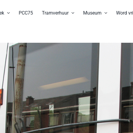
ek
PCC75
Tramverhuur
Museum
Word vri