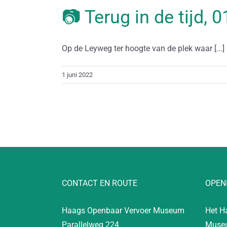
📷 Terug in de tijd, 
Op de Leyweg ter hoogte van de plek waar [...]
1 juni 2022
CONTACT EN ROUTE
OPEN
Haags Openbaar Vervoer Museum
Het H
Parallelweg 224
Museu