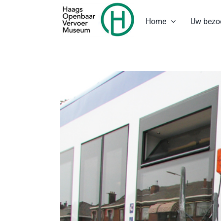
Ga
naar
Home
Uw bezo
inhoud