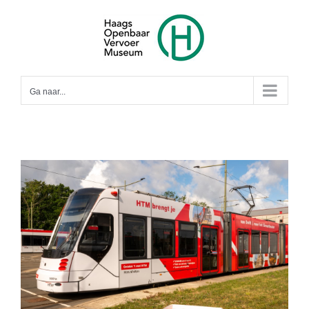
Ga
naar
inhoud
Ga naar...