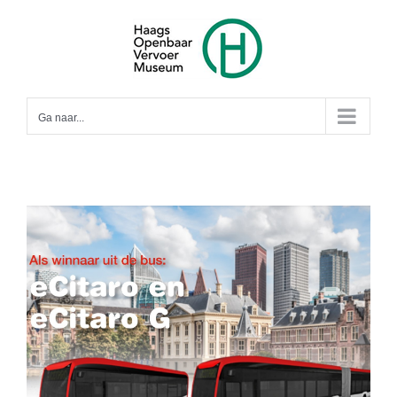
Ga
naar
inhoud
Ga naar...