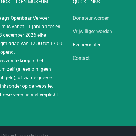
INGSTIJDEN MUSEUM
QUICKLINKS
aags Openbaar Vervoer
Donateur worden
m is vanaf 11 januari tot en
Vrijwilliger worden
3 december 2026 elke
gmiddag van 12.30 tot 17.00
Evenementen
eopend.
Contact
es zijn te koop in het
m zelf (alleen pin: geen
t geld), of via de groene
linksonder op de website.
 reserveren is niet verplicht.
| Alle rechten voorbehouden