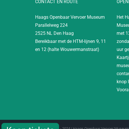
CONTACT EN ROUTE
OPEN
Haags Openbaar Vervoer Museum
Het H
Parallelweg 224
Museu
2525 NL Den Haag
met 1
Bereikbaar met de HTM-lijnen 9, 11
zonda
en 12 (halte Wouwermanstraat)
uur g
Kaartj
museu
contan
knop 
Vooraf
Copyright 2012 - 2024 | Haags Openbaar Vervoer Museum 