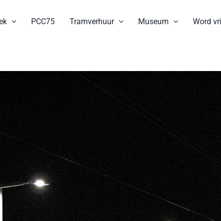
ek
PCC75
Tramverhuur
Museum
Word vri